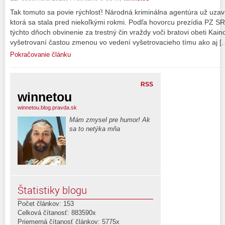
Tak tomuto sa povie rýchlosť! Národná kriminálna agentúra už uzavr
ktorá sa stala pred niekoľkými rokmi. Podľa hovorcu prezídia PZ SR
týchto dňoch obvinenie za trestný čin vraždy voči bratovi obeti Kain
vyšetrovaní častou zmenou vo vedení vyšetrovacieho tímu ako aj [
Pokračovanie článku
RSS
winnetou
winnetou.blog.pravda.sk
Mám zmysel pre humor! Ak
sa to netýka mňa
Štatistiky blogu
Počet článkov: 153
Celková čítanosť: 883590x
Priemerná čítanosť článkov: 5775x