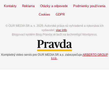
Kontakty
Reklama
Otázky a odpovede
Podmienky používania
Cookies
GDPR
© OUR MEDIA SR a. s. 2026. Autorské práva sú vyhradené a vykonáva ich
vydavateľ,
viac info
.
Blogovací systém Blog.Pravda.sk beží na technológií Wordpress.
Kompletný video servis pre OUR MEDIA SR a.s. zabezpečuje
ARBERTO GROUP
s.r.o.
.