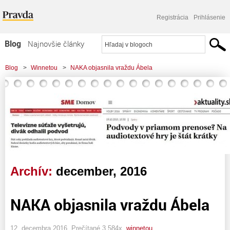
Registrácia
Prihlásenie
Blog
Najnovšie články
Najčítanejšie články
Blog
>
Winnetou
>
NAKA objasnila vraždu Ábela
Najkomentovanejšie články
Zoznam blogov
Komerčné blogy
Archív:
december, 2016
NAKA objasnila vraždu Ábela
12. decembra 2016, Prečítané 3 584x,
winnetou