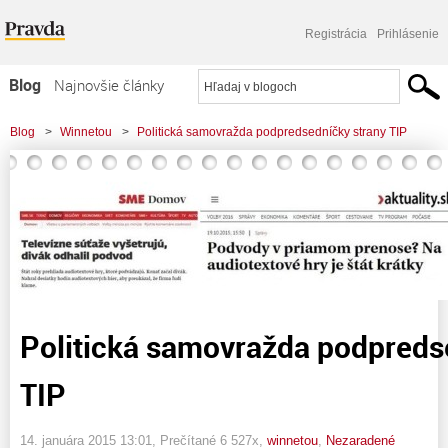
Registrácia
Prihlásenie
Blog
Najnovšie články
Najčítanejšie články
Blog
>
Winnetou
>
Politická samovražda podpredsedníčky strany TIP
Najkomentovanejšie články
Zoznam blogov
Komerčné blogy
Politická samovražda podpreds
TIP
14. januára 2015 13:01
, Prečítané 6 527x,
winnetou
,
Nezaradené