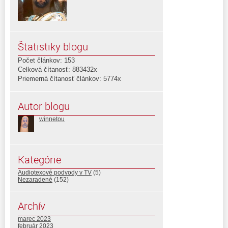
Štatistiky blogu
Počet článkov: 153
Celková čítanosť: 883432x
Priemerná čítanosť článkov: 5774x
Autor blogu
winnetou
Kategórie
Audiotexové podvody v TV
(5)
Nezaradené
(152)
Archív
marec 2023
február 2023