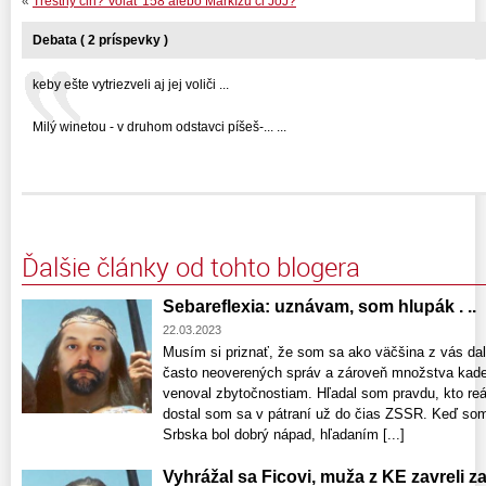
«
Trestný čin? Volať 158 alebo Markízu či JoJ?
Debata ( 2 príspevky )
keby ešte vytriezveli aj jej voliči ...
Milý winetou - v druhom odstavci píšeš-... ...
Ďalšie články od tohto blogera
Sebareflexia: uznávam, som hlupák . ..
22.03.2023
Musím si priznať, že som sa ako väčšina z vás dal
často neoverených správ a zároveň množstva kadej
venoval zbytočnostiam. Hľadal som pravdu, kto reál
dostal som sa v pátraní už do čias ZSSR. Keď som 
Srbska bol dobrý nápad, hľadaním [...]
Vyhrážal sa Ficovi, muža z KE zavreli z