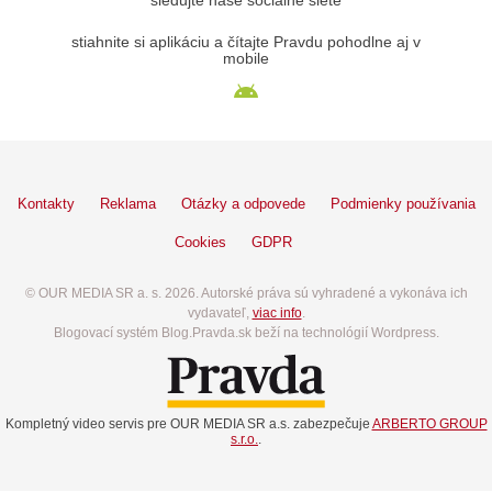
sledujte naše sociálne siete
stiahnite si aplikáciu a čítajte Pravdu pohodlne aj v
mobile
Kontakty
Reklama
Otázky a odpovede
Podmienky používania
Cookies
GDPR
© OUR MEDIA SR a. s. 2026. Autorské práva sú vyhradené a vykonáva ich
vydavateľ,
viac info
.
Blogovací systém Blog.Pravda.sk beží na technológií Wordpress.
Kompletný video servis pre OUR MEDIA SR a.s. zabezpečuje
ARBERTO GROUP
s.r.o.
.