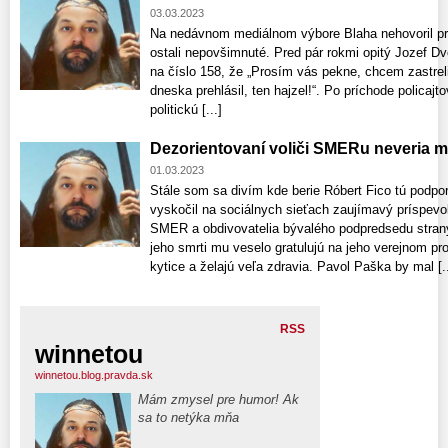
03.03.2023
Na nedávnom mediálnom výbore Blaha nehovoril pr
ostali nepovšimnuté. Pred pár rokmi opitý Jozef Dv
na číslo 158, že „Prosím vás pekne, chcem zastreli
dneska prehlásil, ten hajzel!“. Po príchode policajto
politickú [...]
Dezorientovaní voliči SMERu neveria 
01.03.2023
Stále som sa divím kde berie Róbert Fico tú podpo
vyskočil na sociálnych sieťach zaujímavý príspevo
SMER a obdivovatelia bývalého podpredsedu strany
jeho smrti mu veselo gratulujú na jeho verejnom pr
kytice a želajú veľa zdravia. Pavol Paška by mal [..
RSS
winnetou
winnetou.blog.pravda.sk
Mám zmysel pre humor! Ak
sa to netýka mňa