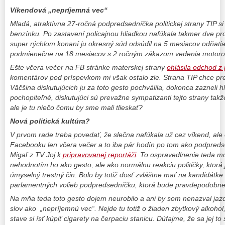
Víkendová „nepríjemná vec“
Mladá, atraktívna 27-ročná podpredsedníčka politickej strany TIP si 
benzínku. Po zastavení policajnou hliadkou nafúkala takmer dve pro
super rýchlom konaní ju okresný súd odsúdil na 5 mesiacov odňatia s
podmienečne na 18 mesiacov s 2 ročným zákazom vedenia motorov
Ešte včera večer na FB stránke materskej strany
ohlásila odchod z p
komentárov pod príspevkom mi však ostalo zle. Strana TIP chce pre
Väčšina diskutujúcich ju za toto gesto pochválila, dokonca zazneli hl
pochopiteľné, diskutujúci sú prevažne sympatizanti tejto strany tak
ale je tu niečo čomu by sme mali tlieskať?
Nová politická kultúra?
V prvom rade treba povedať, že slečna nafúkala už cez víkend, ale 
Facebooku len včera večer a to iba pár hodín po tom ako podpred
Migaľ z TV Joj k
pripravovanej reportáži
. To ospravedlnenie teda moh
nehodnotím ho ako gesto, ale ako normálnu reakciu političky, ktorá
úmyselný trestný čin. Bolo by totiž dosť zvláštne mať na kandidát
parlamentných volieb podpredsedníčku, ktorá bude pravdepodobne
Na mňa teda toto gesto dojem neurobilo a ani by som nenazval jaz
slov ako „nepríjemnú vec“. Nejde tu totiž o žiaden zbytkový alkohol, 
stave si ísť kúpiť cigarety na čerpaciu stanicu. Dúfajme, že sa jej to 