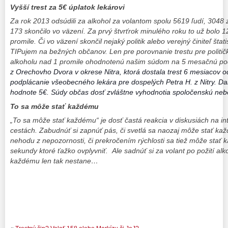
Vyšší trest za 5€ úplatok lekárovi
Za rok 2013 odsúdili za alkohol za volantom spolu 5619 ľudí, 3048 
173 skončilo vo väzení. Za prvý štvrťrok minulého roku to už bolo 
promile. Či vo väzení skončil nejaký politik alebo verejný činiteľ štati
TIPujem na bežných občanov. Len pre porovnanie trestu pre politi
alkoholu nad 1 promile ohodnotenú našim súdom na 5 mesačnú 
z Orechovho Dvora v okrese Nitra, ktorá dostala trest 6 mesiacov
podplácanie všeobecného lekára pre dospelých Petra H. z Nitry. D
hodnote 5€. Súdy občas dosť zvláštne vyhodnotia spoločenskú neb
To sa môže stať každému
„To sa môže stať každému“ je dosť častá reakcia v diskusiách na in
cestách. Zabudnúť si zapnúť pás, či svetlá sa naozaj môže stať k
nehodu z nepozornosti, či prekročením rýchlosti sa tiež môže stať 
sekundy ktoré ťažko ovplyvniť. Ale sadnúť si za volant po požití alk
každému len tak nestane…