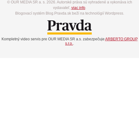
© OUR MEDIA SR a. s. 2026. Autorské práva sú vyhradené a vykonáva ich
vydavateľ,
viac info
.
Blogovací systém Blog.Pravda.sk beží na technológií Wordpress.
Kompletný video servis pre OUR MEDIA SR a.s. zabezpečuje
ARBERTO GROUP
s.r.o.
.