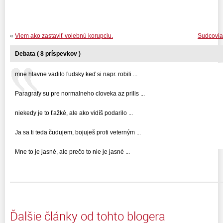
«
Viem ako zastaviť volebnú korupciu.
Sudcovia
Debata ( 8 príspevkov )
mne hlavne vadilo ľudsky keď si napr. robili ...
Paragrafy su pre normalneho cloveka az prilis ...
niekedy je to ťažké, ale ako vidíš podarilo ...
Ja sa ti teda čudujem, bojuješ proti veterným ...
Mne to je jasné, ale prečo to nie je jasné ...
Ďalšie články od tohto blogera