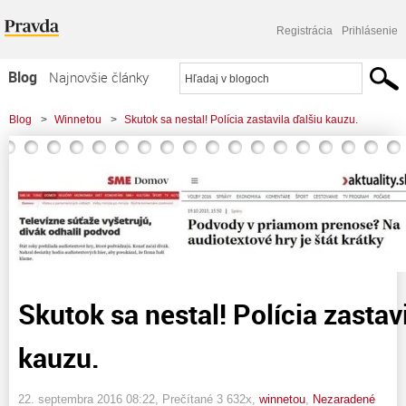
Registrácia
Prihlásenie
Blog
Najnovšie články
Najčítanejšie články
Blog
>
Winnetou
>
Skutok sa nestal! Polícia zastavila ďalšiu kauzu.
Najkomentovanejšie články
Zoznam blogov
Komerčné blogy
Skutok sa nestal! Polícia zastav
kauzu.
22. septembra 2016 08:22
, Prečítané 3 632x,
winnetou
,
Nezaradené