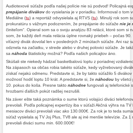
Audiotexové súťaže podľa našej polície nie sú podvod! Policajná ex
prepájanie divákov
do vysielania je v poriadku. Informoval o tom
Mediálne (
tu
) a reportáž odvysielala aj RTVS (
tu
). Minulý rok som s
prokuratúru s vážnym podozrením, že prepájanie do súťaže
nie je
činiteľom“. Opieral som sa o svoju analýzu 83 relácii, ktoré som si 
som, že každý deň mala relácia úplne rovnaký priebeh – počas 90. m
víťazný divák dovolal len v posledných 2 minútach súťaže. Ani raz 
odznela na začiatku, v strede alebo v druhej polovici súťaže. Je ta
sa
náhoda
štatisticky možná? Podľa našich policajtov áno.
Skúšali ste niekedy hádzať basketbalovú loptu z poriadnej vzdiale
Na zápasoch sa občas robia takéto súťaže, kedy vyžrebovaný divák 
získať nejakú odmenu. Predstavte si, že by takto súťažilo 5 divákov
možnosť hodiť loptu 10 krát. A predstavte si, že
náhodou
by všetci p
10. pokus do koša. Presne takto
náhodne
fungovali aj telefonické 
hrozbami ďalších pokút radšej nezrušili.
Na záver ešte taká poznámka o sume ktorú volajúci diváci telefono
prevolali. Podľa policajnej expertízy iba v súťaži Akčná výhra na T
mesiacov diváci prevolali viac ako 130.000€. Za rok je to teda su
súťaž vysielala aj TV Joj Plus, TV8 ale aj iné menšie televízie. Za 1
prevolali diváci sumu min. 600.000€!