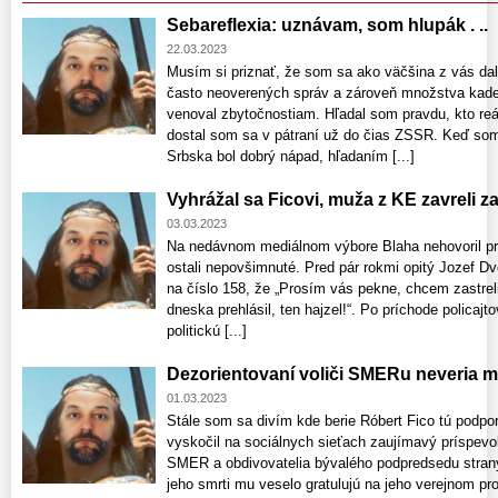
Sebareflexia: uznávam, som hlupák . ..
22.03.2023
Musím si priznať, že som sa ako väčšina z vás dal
často neoverených správ a zároveň množstva kadej
venoval zbytočnostiam. Hľadal som pravdu, kto reál
dostal som sa v pátraní už do čias ZSSR. Keď som 
Srbska bol dobrý nápad, hľadaním [...]
Vyhrážal sa Ficovi, muža z KE zavreli z
03.03.2023
Na nedávnom mediálnom výbore Blaha nehovoril pr
ostali nepovšimnuté. Pred pár rokmi opitý Jozef Dv
na číslo 158, že „Prosím vás pekne, chcem zastreli
dneska prehlásil, ten hajzel!“. Po príchode policajto
politickú [...]
Dezorientovaní voliči SMERu neveria 
01.03.2023
Stále som sa divím kde berie Róbert Fico tú podpo
vyskočil na sociálnych sieťach zaujímavý príspevo
SMER a obdivovatelia bývalého podpredsedu strany
jeho smrti mu veselo gratulujú na jeho verejnom pr