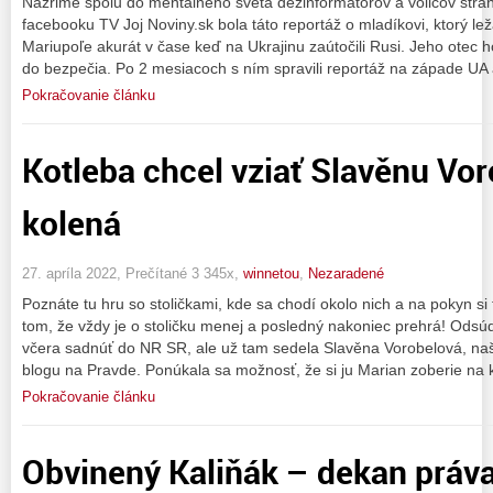
Nazrime spolu do mentálneho sveta dezinformátorov a voličov st
facebooku TV Joj Noviny.sk bola táto reportáž o mladíkovi, ktorý lež
Mariupoľe akurát v čase keď na Ukrajinu zaútočili Rusi. Jeho otec 
do bezpečia. Po 2 mesiacoch s ním spravili reportáž na západe UA a
Pokračovanie článku
Kotleba chcel vziať Slavěnu Vo
kolená
27. apríla 2022, Prečítané 3 345x,
winnetou
,
Nezaradené
Poznáte tu hru so stoličkami, kde sa chodí okolo nich a na pokyn si 
tom, že vždy je o stoličku menej a posledný nakoniec prehrá! Odsú
včera sadnúť do NR SR, ale už tam sedela Slavěna Vorobelová, naš
blogu na Pravde. Ponúkala sa možnosť, že si ju Marian zoberie na 
Pokračovanie článku
Obvinený Kaliňák – dekan práv