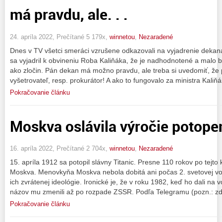
má pravdu, ale. . .
24. apríla 2022, Prečítané 5 179x,
winnetou
,
Nezaradené
Dnes v TV všetci smeráci vzrušene odkazovali na vyjadrenie dekana 
sa vyjadril k obvineniu Roba Kaliňáka, že je nadhodnotené a malo by
ako zločin. Pán dekan má možno pravdu, ale treba si uvedomiť, že 
vyšetrovateľ, resp. prokurátor! A ako to fungovalo za ministra Kaliň
Pokračovanie článku
Moskva oslávila výročie potopen
16. apríla 2022, Prečítané 2 704x,
winnetou
,
Nezaradené
15. apríla 1912 sa potopil slávny Titanic. Presne 110 rokov po tejto k
Moskva. Menovkyňa Moskva nebola dobitá ani počas 2. svetovej voj
ich zvrátenej ideológie. Ironické je, že v roku 1982, keď ho dali na 
názov mu zmenili až po rozpade ZSSR. Podľa Telegramu (pozn.: zd
Pokračovanie článku