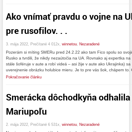
Ako vnímať pravdu o vojne na U
pre rusofilov. . .
3. mája 2022, Prečítané 4 012x,
winnetou
,
Nezaradené
Pozerám si míting SMERu pred 24.2.22 ako tam Fico spolu so svoj
Rusko a tvrdili, že nikdy nezaútočia na UA. Rovnako aj expertka na
stále šoféruje v aute a robí videá – asi žije v aute ako Ukrajinka) 
uverejnenie obrázku holubice mieru. Je to pre vás šok, chápem to. 
Pokračovanie článku
Smerácka dôchodkyňa odhalila 
Mariupoľu
2. mája 2022, Prečítané 6 531x,
winnetou
,
Nezaradené