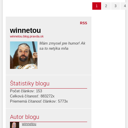
1
2
3
4
RSS
winnetou
winnetou.blog.pravda.sk
Mám zmysel pre humor! Ak
sa to netýka mňa
Štatistiky blogu
Počet článkov: 153
Celková čítanosť: 883272x
Priemerná čítanosť článkov: 5773x
Autor blogu
winnetou