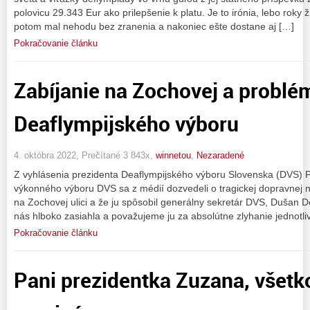
polovicu 29.343 Eur ako prilepšenie k platu. Je to irónia, lebo roky ž
potom mal nehodu bez zranenia a nakoniec ešte dostane aj […]
Pokračovanie článku
Zabíjanie na Zochovej a problé
Deaflympijského výboru
4. októbra 2022, Prečítané 3 843x,
winnetou
,
Nezaradené
Z vyhlásenia prezidenta Deaflympijského výboru Slovenska (DVS) P
výkonného výboru DVS sa z médií dozvedeli o tragickej dopravnej n
na Zochovej ulici a že ju spôsobil generálny sekretár DVS, Dušan
nás hlboko zasiahla a považujeme ju za absolútne zlyhanie jednotliv
Pokračovanie článku
Pani prezidentka Zuzana, všetko