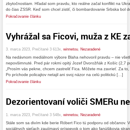
zbytočnostiam. Hľadal som pravdu, kto reálne začal konflikt na Ukra
do čias ZSSR. Keď som chcel zistiť, či bombardovanie Srbska bol 
Pokračovanie článku
Vyhrážal sa Ficovi, muža z KE z
3. marca 2023, Prečítané 3 613x,
winnetou
,
Nezaradené
Na nedávnom mediálnom výbore Blaha nehovoril pravdu – nie všetky
nepovšimnuté. Pred pár rokmi opitý Jozef Dvorožňák z Košíc (2,7 pr
„Prosím vás pekne, chcem zastreliť Fica. Môžete ma zavrieť. Za to, č
Po príchode policajtov netajil ani svoj názor na celú politickú […]
Pokračovanie článku
Dezorientovaní voliči SMERu n
1. marca 2023, Prečítané 3 548x,
winnetou
,
Nezaradené
Stále som sa divím kde berie Róbert Fico tú podporu od občanov. V
sociálnych sieťach zaujímavý príspevok o tom ako fanúšikovia str