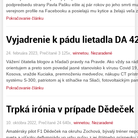
podpredsedu strany Pavla Pašku ešte aj pár rokov po jeho smrti mu
verejnom profile na Facebooku a posielajú mu kytice a želajú veľa 
Pokračovanie článku
Vyjadrenie k pádu lietadla DA 42
24. februára 2023, Prečítané 3 125x,
winnetou
,
Nezaradené
Vážení čitatelia blogov a hľadači pravdy na Pravde. Ako vždy sa r
orientujem a preto som povedal jasné stanovisko k vírusu Covid 
Kosova, vražde Kuciaka, premnoženiu medveďov, nákupu CT prístroj
systému S-300, patriotom aj k stíhačke na Sliači, fotovoltaickým p
Pokračovanie článku
Trpká irónia v prípade Dědeček
10. októbra 2022, Prečítané 24 640x,
winnetou
,
Nezaradené
Amatérsky pilot F1 Dědeček na okruhu Zochová, bývalý tréner nepo
sveta a víťazky deflympiády vo vrhu guľou z jej štátneho príspevku 