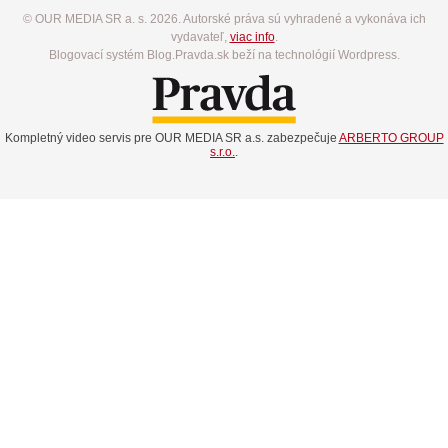
© OUR MEDIA SR a. s. 2026. Autorské práva sú vyhradené a vykonáva ich
vydavateľ,
viac info
.
Blogovací systém Blog.Pravda.sk beží na technológií Wordpress.
Kompletný video servis pre OUR MEDIA SR a.s. zabezpečuje
ARBERTO GROUP
s.r.o.
.