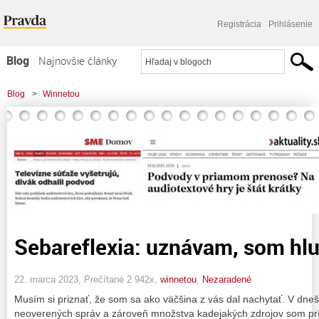
Registrácia
Prihlásenie
Blog
Najnovšie články
Najčítanejšie články
Blog
>
Winnetou
Najkomentovanejšie články
Zoznam blogov
Komerčné blogy
Sebareflexia: uznávam, som hlup
22. marca 2023, Prečítané 2 942x,
winnetou
,
Nezaradené
Musím si priznať, že som sa ako väčšina z vás dal nachytať. V dneš
neoverených správ a zároveň množstva kadejakých zdrojov som príl