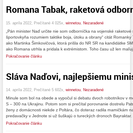
Romana Tabak, raketová odbor
15. apríla 2022, Prečítané 4 025x,
winnetou
,
Nezaradené
„Pán minister Naď určite nie som odborníčka na vojenské raketové 
športovkyňa rozumiem taktike boja, útoku a obrany“ citát Romanky
ako Martinka Šimkovičová, ktorá prišla do NR SR na kandidátke 
ako Romana utrhla a pridala k extrémistom. Toho času už len maľu
Pokračovanie článku
Sláva Naďovi, najlepšiemu mini
14. apríla 2022, Prečítané 5 602x,
winnetou
,
Nezaradené
Minule som bol na obede a vypočul si debatu dvoch robotníkov v m
S – 300 na Ukrajinu. Potom som si prečítal porovnanie dostrelu Pat
ženy z domácnosti niekde z Poltára, čo doteraz radila mamičkám 
predavačky v Jednote si už šuškajú o tureckých dronoch Bayraktar.
Pokračovanie článku