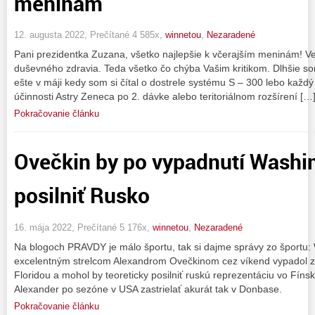
meninám
12. augusta 2022, Prečítané 4 585x,
winnetou
,
Nezaradené
Pani prezidentka Zuzana, všetko najlepšie k včerajším meninám! Veľa
duševného zdravia. Teda všetko čo chýba Vašim kritikom. Dlhšie s
ešte v máji kedy som si čítal o dostrele systému S – 300 lebo každý
účinnosti Astry Zeneca po 2. dávke alebo teritoriálnom rozšírení […
Pokračovanie článku
Ovečkin by po vypadnutí Washi
posilniť Rusko
16. mája 2022, Prečítané 5 176x,
winnetou
,
Nezaradené
Na blogoch PRAVDY je málo športu, tak si dajme správy zo športu: 
excelentným strelcom Alexandrom Ovečkinom cez víkend vypadol z 
Floridou a mohol by teoreticky posilniť ruskú reprezentáciu vo Fín
Alexander po sezóne v USA zastrielať akurát tak v Donbase.
Pokračovanie článku